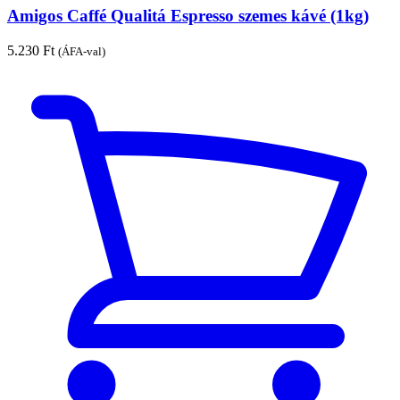
Amigos Caffé Qualitá Espresso szemes kávé (1kg)
5.230
Ft
(ÁFA-val)