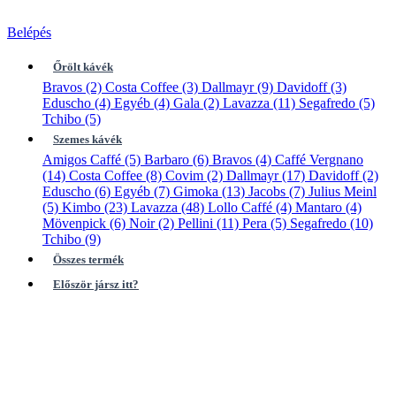
Belépés
Őrölt kávék
Bravos
(2)
Costa Coffee
(3)
Dallmayr
(9)
Davidoff
(3)
Eduscho
(4)
Egyéb
(4)
Gala
(2)
Lavazza
(11)
Segafredo
(5)
Tchibo
(5)
Szemes kávék
Amigos Caffé
(5)
Barbaro
(6)
Bravos
(4)
Caffé Vergnano
(14)
Costa Coffee
(8)
Covim
(2)
Dallmayr
(17)
Davidoff
(2)
Eduscho
(6)
Egyéb
(7)
Gimoka
(13)
Jacobs
(7)
Julius Meinl
(5)
Kimbo
(23)
Lavazza
(48)
Lollo Caffé
(4)
Mantaro
(4)
Mövenpick
(6)
Noir
(2)
Pellini
(11)
Pera
(5)
Segafredo
(10)
Tchibo
(9)
Összes termék
Először jársz itt?