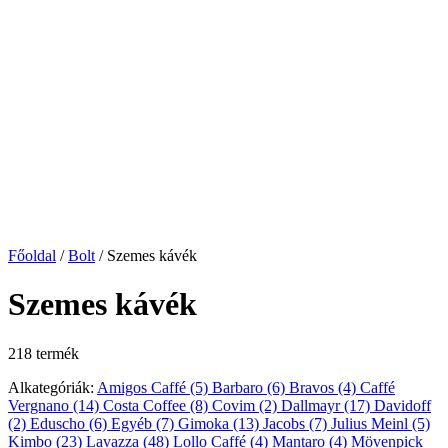
Főoldal
/
Bolt
/
Szemes kávék
Szemes kávék
218 termék
Alkategóriák:
Amigos Caffé
(5)
Barbaro
(6)
Bravos
(4)
Caffé
Vergnano
(14)
Costa Coffee
(8)
Covim
(2)
Dallmayr
(17)
Davidoff
(2)
Eduscho
(6)
Egyéb
(7)
Gimoka
(13)
Jacobs
(7)
Julius Meinl
(5)
Kimbo
(23)
Lavazza
(48)
Lollo Caffé
(4)
Mantaro
(4)
Mövenpick