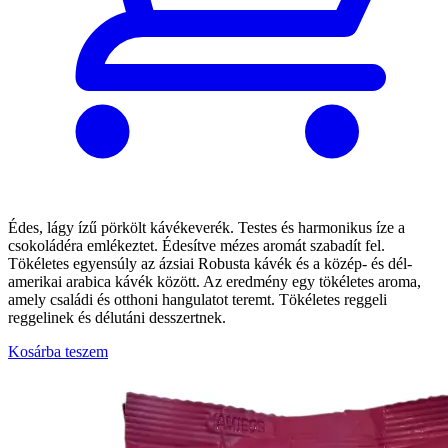
Édes, lágy ízű pörkölt kávékeverék. Testes és harmonikus íze a
csokoládéra emlékeztet. Édesítve mézes aromát szabadít fel.
Tökéletes egyensúly az ázsiai Robusta kávék és a közép- és dél-
amerikai arabica kávék között. Az eredmény egy tökéletes aroma,
amely családi és otthoni hangulatot teremt. Tökéletes reggeli
reggelinek és délutáni desszertnek.
Kosárba teszem