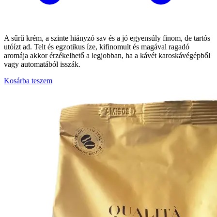
A sűrű krém, a szinte hiányzó sav és a jó egyensúly finom, de tartós
utóízt ad. Telt és egzotikus íze, kifinomult és magával ragadó
aromája akkor érzékelhető a legjobban, ha a kávét karoskávégépből
vagy automatából isszák.
Kosárba teszem