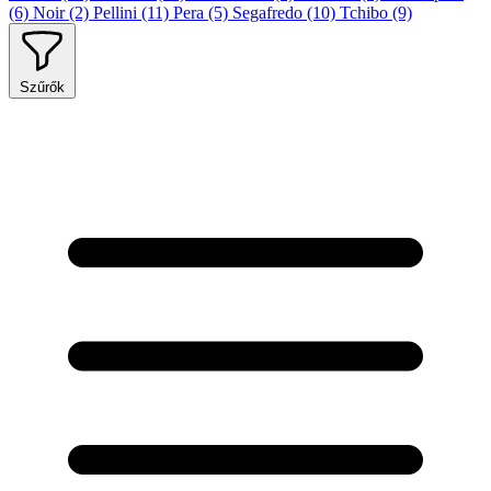
(6)
Noir
(2)
Pellini
(11)
Pera
(5)
Segafredo
(10)
Tchibo
(9)
Szűrők