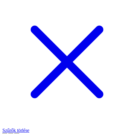
Szűrők törlése