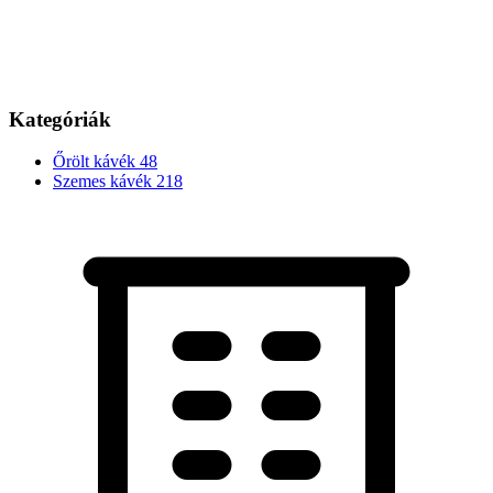
Kategóriák
Őrölt kávék
48
Szemes kávék
218