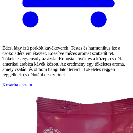
Édes, lágy ízű pörkölt kávékeverék. Testes és harmonikus íze a
csokoládéra emlékeztet. Édesítve mézes aromát szabadít fel.
Tökéletes egyensúly az ázsiai Robusta kávék és a közép- és dél-
amerikai arabica kávék között. Az eredmény egy tökéletes aroma,
amely családi és otthoni hangulatot teremt. Tökéletes reggeli
reggelinek és délutáni desszertnek.
Kosárba teszem