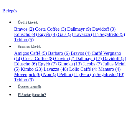
Belépés
Őrölt kávék
Bravos
(2)
Costa Coffee
(3)
Dallmayr
(9)
Davidoff
(3)
Eduscho
(4)
Egyéb
(4)
Gala
(2)
Lavazza
(11)
Segafredo
(5)
Tchibo
(5)
Szemes kávék
Amigos Caffé
(5)
Barbaro
(6)
Bravos
(4)
Caffé Vergnano
(14)
Costa Coffee
(8)
Covim
(2)
Dallmayr
(17)
Davidoff
(2)
Eduscho
(6)
Egyéb
(7)
Gimoka
(13)
Jacobs
(7)
Julius Meinl
(5)
Kimbo
(23)
Lavazza
(48)
Lollo Caffé
(4)
Mantaro
(4)
Mövenpick
(6)
Noir
(2)
Pellini
(11)
Pera
(5)
Segafredo
(10)
Tchibo
(9)
Összes termék
Először jársz itt?