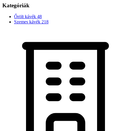
Kategóriák
Őrölt kávék
48
Szemes kávék
218