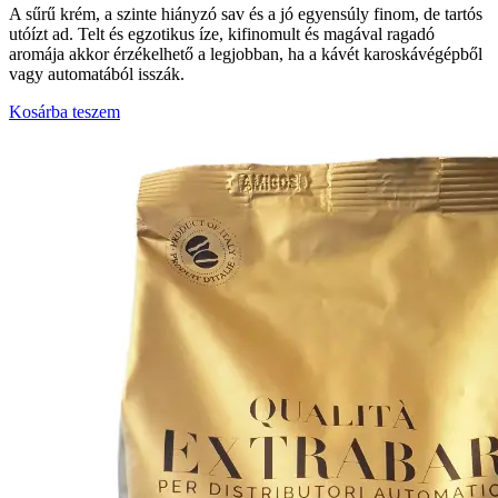
A sűrű krém, a szinte hiányzó sav és a jó egyensúly finom, de tartós
utóízt ad. Telt és egzotikus íze, kifinomult és magával ragadó
aromája akkor érzékelhető a legjobban, ha a kávét karoskávégépből
vagy automatából isszák.
Kosárba teszem