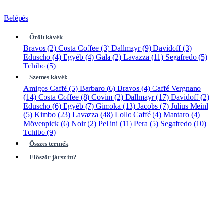
Belépés
Őrölt kávék
Bravos
(2)
Costa Coffee
(3)
Dallmayr
(9)
Davidoff
(3)
Eduscho
(4)
Egyéb
(4)
Gala
(2)
Lavazza
(11)
Segafredo
(5)
Tchibo
(5)
Szemes kávék
Amigos Caffé
(5)
Barbaro
(6)
Bravos
(4)
Caffé Vergnano
(14)
Costa Coffee
(8)
Covim
(2)
Dallmayr
(17)
Davidoff
(2)
Eduscho
(6)
Egyéb
(7)
Gimoka
(13)
Jacobs
(7)
Julius Meinl
(5)
Kimbo
(23)
Lavazza
(48)
Lollo Caffé
(4)
Mantaro
(4)
Mövenpick
(6)
Noir
(2)
Pellini
(11)
Pera
(5)
Segafredo
(10)
Tchibo
(9)
Összes termék
Először jársz itt?