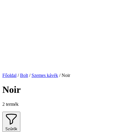
Főoldal
/
Bolt
/
Szemes kávék
/
Noir
Noir
2 termék
Szűrők