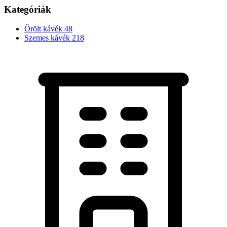
Kategóriák
Őrölt kávék
48
Szemes kávék
218