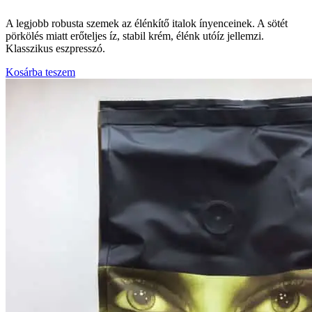
A legjobb robusta szemek az élénkítő italok ínyenceinek. A sötét
pörkölés miatt erőteljes íz, stabil krém, élénk utóíz jellemzi.
Klasszikus eszpresszó.
Kosárba teszem